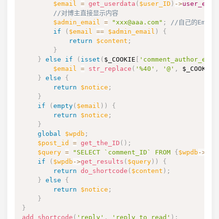
$email
=
get_userdata
(
$user_ID
)
->
user_emai
//对博主直接显示内容
$admin_email
=
"xxx@aaa.com"
;
//自己的Emai
if
(
$email
==
$admin_email
)
{
return
$content
;
}
}
else
if
(
isset
(
$_COOKIE
[
'comment_author_emai
$email
=
str_replace
(
'%40'
,
'@'
,
$_COOKIE
[
}
else
{
return
$notice
;
}
if
(
empty
(
$email
)
)
{
return
$notice
;
}
global
$wpdb
;
$post_id
=
get_the_ID
(
)
;
$query
=
"SELECT `comment_ID` FROM 
{
$wpdb
->
com
if
(
$wpdb
->
get_results
(
$query
)
)
{
return
do_shortcode
(
$content
)
;
}
else
{
return
$notice
;
}
}
add_shortcode
(
'reply'
,
'reply_to_read'
)
;