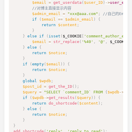
$email
=
get_userdata
(
$user_ID
)
->
user_emai
//对博主直接显示内容
$admin_email
=
"xxx@aaa.com"
;
//自己的Emai
if
(
$email
==
$admin_email
)
{
return
$content
;
}
}
else
if
(
isset
(
$_COOKIE
[
'comment_author_emai
$email
=
str_replace
(
'%40'
,
'@'
,
$_COOKIE
[
}
else
{
return
$notice
;
}
if
(
empty
(
$email
)
)
{
return
$notice
;
}
global
$wpdb
;
$post_id
=
get_the_ID
(
)
;
$query
=
"SELECT `comment_ID` FROM 
{
$wpdb
->
com
if
(
$wpdb
->
get_results
(
$query
)
)
{
return
do_shortcode
(
$content
)
;
}
else
{
return
$notice
;
}
}
add_shortcode
(
'reply'
,
'reply_to_read'
)
;