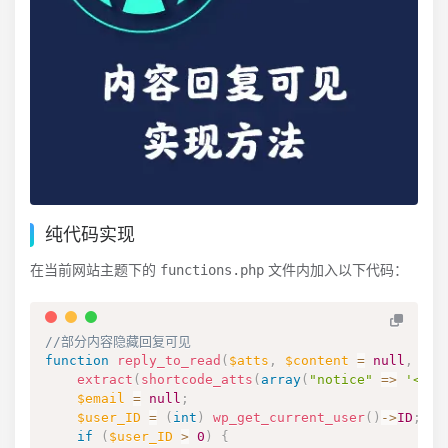
纯代码实现
functions.php
在当前网站主题下的
文件内加入以下代码：
//部分内容隐藏回复可见
function
reply_to_read
(
$atts
,
$content
=
null
,
$ad
extract
(
shortcode_atts
(
array
(
"notice"
=>
'<p 
$email
=
null
;
$user_ID
=
(
int
)
wp_get_current_user
(
)
->
ID
;
if
(
$user_ID
>
0
)
{