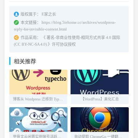
版权属于：
E家之长
本文链接：
https://blog.5iehome.cc/archives/wordpress-
reply-for-invisible-content.html
作品采用：
《
署名-非商业性使用-相同方式共享 4.0 国际
(CC BY-NC-SA 4.0)
》许可协议授权
相关推荐
博客从 Wordpress 迁移到 Typecho
【WordPress】美化汇总
甲骨文云闲置实例保号活跃方法
自动提取 ChromeGo 一键翻墙包内的免费节点