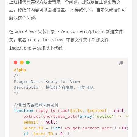
上述纯代码实现方法会带来一个问题，那就是当主题更新之
后，修改的内容可能会被覆盖。 同样的代码，自定义成插件可
解决这个问题。
WordPress
/wp-content/plugin
在
安装目录下
新建文件
reply-for-view
夹，取名
，在该文件夹中新建文件
index.php
并添加以下代码。
<?php
/*

Plugin Name: Reply for View

Description: 将部分内容隐藏，回复可见。

*/
//部分内容隐藏回复可见
function
reply_to_read
(
$atts
,
$content
=
null
,
$ad
extract
(
shortcode_atts
(
array
(
"notice"
=>
'<p 
$email
=
null
;
$user_ID
=
(
int
)
wp_get_current_user
(
)
->
ID
;
if
(
$user_ID
>
0
)
{