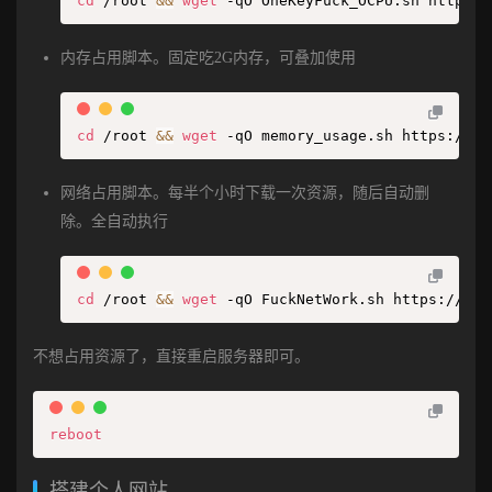
cd
 /root 
&&
wget
 -qO OneKeyFuck_OCPU.sh https:/
内存占用脚本。固定吃2G内存，可叠加使用
cd
 /root 
&&
wget
 -qO memory_usage.sh https://ra
网络占用脚本。每半个小时下载一次资源，随后自动删
除。全自动执行
cd
 /root 
&&
wget
 -qO FuckNetWork.sh https://raw
不想占用资源了，直接重启服务器即可。
reboot
搭建个人网站