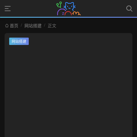
/
/
首页
网站搭建
正文
网站搭建