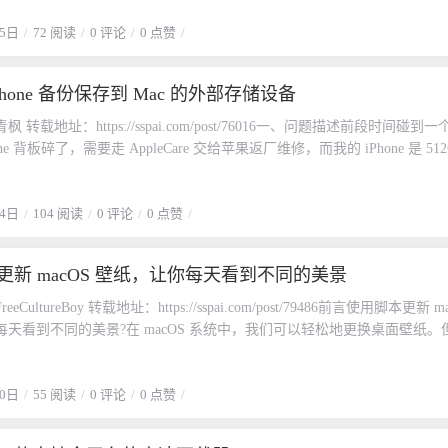
法，该怎样把它们串联到一起，形成一篇可读的文章呢？总结起来，大致
划线。当鼠标放上去的时候，箭头形态的指针光标将变为手型，此时整个
把它们叫做线性写作、树状写作和网状写作。线性写作这种方法理解起来
25日
72 阅读
0 评论
0 点赞
图片来源：维基百科 Hyperlink少数派的读者对上述描述应该不算陌生
多数人最常用的方法，就是打开一篇空白的文稿，从第一个字开始写，一
击大量的链接，这些链接使写作者不再需要将链接完全嵌在文本中，而是
落。不过，这种方法执行起来，难度却是最高的。写过文章的人都知道，
现出来，让文本的连贯性和统一性得到极大提升。可是，如果阅读者想要
Phone 备份保存到 Mac 的外部存储设备
很清晰，而一旦下笔成文，就总是会卡住，比如这个例子举得对不对？那
中选出一部分词语和文段的话，就成为了一个问题。当光标放在一般文本
准确？卡住了，就要停下来去查资料，查完再回到文章，一开始的想法就
，此时用户能够很轻松地选中文本然后复制，如此获取网页文本。但是当
 转载地址：https://sspai.com/post/76016一、问题描述前段时间碰到一
。另外一个重要的因素是心态问题，每次面对一张白纸，要把它用几千个
上时，手型光标无法选择文本，如果按住鼠标拖动，则会形成一个灰色的
one 背板碎了，需要走 AppleCare 交给苹果返厂维修，而我的 iPhone 是 512
会很恐惧，很难启动它。大家经常说的卡片笔记是个好方法，我自己坚持
标选中的是作为整体的链接，而非链接中的原文本。当按住链接拖动时，
据时候麻烦了，我笔记本本身就是 512GB 空间的，肯定不够用呀。 而
朋友的文章，对卡片笔记法该怎样使用聊得比较细。从笔记到文章的输出
中链接内的文本在我的日常使用体验中也是如此，我常常在搜索界面上的
 默认的存储位置是在本机的硬盘上，我有个 14T 的硬盘，那么如何将默认的
详细聊。似乎知识卡片积累得足够了，就可以在知识库里「调取」一些卡
要使用的文本，并不想打开页面后再复制标题，而是直觉般地用鼠标去划
24日
104 阅读
0 评论
0 点赞
存储设备上呢。二、如何设置备份位置到外部存储器默认的备份位置在下
笔如有神了。但平时的个人记录和真正的写作输出，完全是两回事。真实
此，我在今年 7 月初写作了 Cactus 这一免费软件，希望能够为这一需
ry/Application Support/MobileSync/Backup其目录是这样的，Backup 里
东西再多，面对一片空白的文档，也会感到无所适从。脑海中总会不停地
以从我的 GitHub 项目 中阅读其指南并下载。如何从链接里选取文本？
每次的备份记录我们要做的就是将这个位置映射到你的移动硬盘上去。1. 
据是不是还没找齐？这个选题真的好吗？有没有写得比我更好的文章早就
更新 macOS 壁纸，让你每天看到不同的美景
从链接里选取文本呢？现在比较普遍的方法是安装浏览器扩展，例如比较
盘位置你需要知道自己硬盘的完整文件路径：打开终端，输入 cd 然后将
，我们总会把「输出」这件事暂时搁置，过段时间一想，不写也罢，再说
ike A Boss，在各类浏览器中都有扩展。当我在写 Cactus 时，Select Like A Bo
端中，就会看到它的路径了回车进入到移动硬盘目录下，指令 ls -al 能
CultureBoy 转载地址：https://sspai.com/post/79486前言使用脚本更新 m
篇好内容就这么被耽搁下来了。所以在我个人的实践里，除了一些很短的
23 Jul 42」版本，那时几乎没有可用的工具。而当该版本在 7 月下旬发布
（图片中的 ll 是我自定义的一个指令）我的就是 /Volumes/Kyle 14TB/
天看到不同的美景?️在 macOS 系统中，我们可以轻松地更换桌面壁纸。
线性的写作方法。树状写作所谓树状写作，就是先列一个大纲，把内容分
修复，可在选中链接并水平移动时选取其中的文本，选中上下拖动则默认
需要转义空格，所以能看到终端中名字空格前面有个 \）2. 移动硬盘中新
都想要一张新的壁纸，手动更换就会变得十分繁琐。幸运的是，我们可以
分成几个小块，文本按照一级、二级、三级标题展开排列，最后组成一篇
依然有一些局限。Chrome Web Store 中的 Select Like A Boss我在
在你的移动硬盘中新建一个备份文件夹，用于存储接下来的手机备份文件
和 unsplash API 自动更新壁纸。步骤步骤1：获取unsplash API密钥首先，
有思维导图，或者大纲笔记软件，也有把这二者完美结合的工具，比如幕
一些问题。例如，它在 Safari 上时而可用，时而不可用；有时它选中了
Backup此时能看到目录中多出一个名为 Backup 的文件夹进入这个文件夹并展
20日
55 阅读
0 评论
0 点赞
plash 账户，并申请一个 API 密钥。这个 API 密钥将允许你通过编程方式
状写作的流程：有一个想表达的核心想法围绕这个想法精心组织设计一个
时选得不那么精准；有时还没选完，光标指针就变成了箭头形，松手后依
ackup pwd能看到我的这个文件夹的绝对路径是 /Volumes/Kyle 14TB/Back
sh 图片库。步骤2：编写bash脚本创建一个新的文本文件，然后在其中添加以
构上每个节点添加细节完成文章。问题来了，在执行第二步的时候，手里
时则是水平移动和上下移动识别发生错误，本想选中文本，结果又拖着链
。3. 备份系统原有 Backup 文件夹进入 ~/Library/Application
要凭空构建起一个架构，难度很高，也很难想得周全。更难的还在第三步