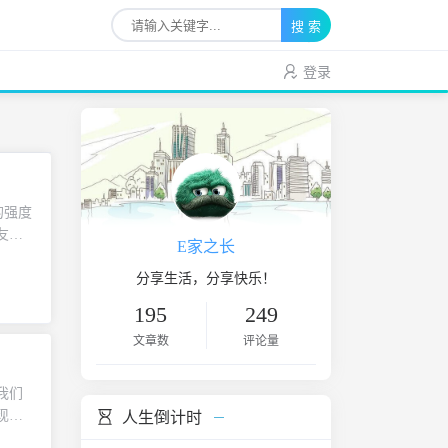
搜 索
登录
子的强度
友问
E家之长
。我的
最后再
分享生活，分享快乐！
出时的
195
249
人推荐
文章数
评论量
我和你
流程中
一开始
，我们
个痛
现在
人生倒计时
个观点
的颜