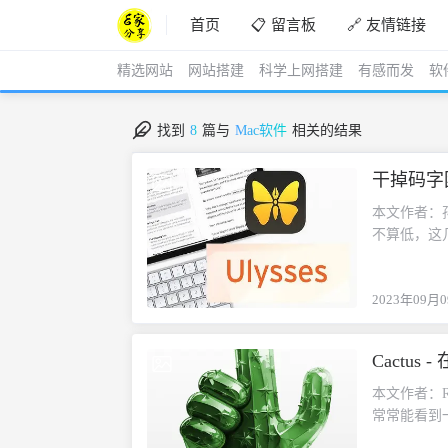
首页
📋 留言板
🔗 友情链接
精选网站
网站搭建
科学上网搭建
有感而发
软
找到
8
篇与
Mac软件
相关的结果
干掉码字困
2023-09-09
本文作者：孙彬
不算低，这
我，推荐什
回答是：别
2023年09月
看哪些软件
逻辑思维能
的软件，实
Cactus
2023-08-25
分享 Uly
的特定痛点
本文作者：Ryan
的顺序，先谈
常常能看到一
点。三种写
界面上，但