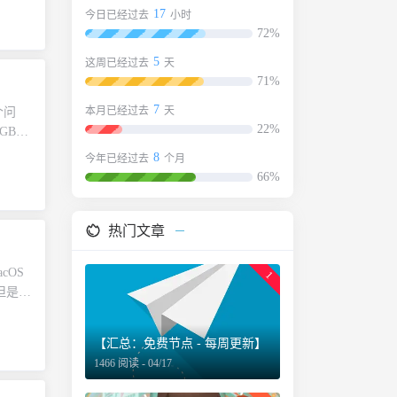
上有三
超链接
17
今日已经过去
小时
最简
。我们
72%
直写到
以原文
5
这周已经过去
天
想法在
从超链
71%
组数据
上时会
已经忘
光标置
7
本月已经过去
天
个问
字符填
链接，
22%
GB
在用，
通常情
备份
8
今年已经过去
个月
阶段，
超链接
备份位
66%
片，打
选，却
面这个
的情况
求创造
面就是你
涌出各
那么，
确定
热门文章
已经发
经典的
你的硬
吧。很
ss 还没
看到硬
acOS
1
文章，
后，一
 （在
但是，
成几个
为拖动
建一个
使用
长文。
使用过程
。
你需要注
布。我
我想要
【汇总：免费节点 - 每周更新】
示它的
访问
树状结
然打开
1466 阅读 - 04/17
up，
下代码：
还没有
接动
，从我