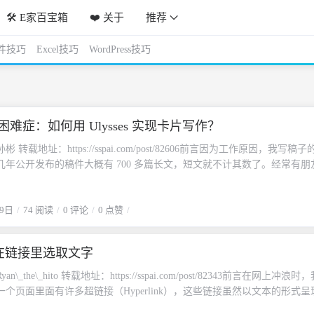
🛠️ E家百宝箱
❤️ 关于
推荐
件技巧
Excel技巧
WordPress技巧
难症：如何用 Ulysses 实现卡片写作？
 转载地址：https://sspai.com/post/82606前言因为工作原因，我写稿
几年公开发布的稿件大概有 700 多篇长文，短文就不计其数了。经常有朋
么写作工具？毕竟，市面上能码字的软件非常多，功能和价格也天差地别
着急吃安利，先考虑最适合自己的流程，然后考虑流程中存在什么痛点，
09日
74 阅读
0 评论
0 点赞
能解决这些痛点。拿写作这件事来说，每个人对信息的掌控能力不同，输
力不同，日常文案工作的频率、强度和习惯也非常不一样，盲目去看其他
际上是把上面的顺序颠倒，为了某个软件「好」而去改变自己的流程了。
 - 在链接里选取文字
sses，也不是单纯推荐它「很好用」，而是它的几个小设计，解决了我写作
。我翻了翻前辈们的分享，还真的很少有人提到这几个功能。我们就按照
\_the\_hito 转载地址：https://sspai.com/post/82343前言在网上冲浪时
写作流程，再谈流程中的痛点，最后回到 Ulysses 的哪些功能解决了这
个页面里面有许多超链接（Hyperlink），这些链接虽然以文本的形式呈
作流程假定现在我有了一个想表达的中心观点，脑子里也有了一些支撑这
可以使浏览者在单击后可跳转至另一个页面，它们往往有与其他文本不同