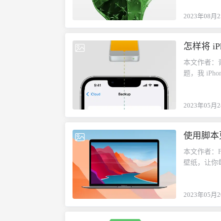
的资料和想
色，带有下
种流程，我
2023年08月
都会被选中。
单，也是大
每天都在点
最后一个段
本的面貌呈
怎样将 i
脑子里感觉
2023-05-24
接的原文本
引用得是否
变成工字型
本文作者：青枫
了一大半了
于超链接之
题，我 iPh
满，心里就
说明此时鼠
的，在备份数
也读到很多
况下无法选
iPhone
却很少有人
内看到了想
2023年05月
置改到外部
开文档，下
屡屡碰壁。因
目录~/Libra
是，积累的
便利。大家可
的每个设备
种困难：论
使用脚本
我们该如何
2023-05-20
你的移动硬
布了？于是
Select L
盘图标拖到终
本文作者：Free
多时候，一
有发布「20
盘中的所有文件
壁纸，让你每
很少用到纯
些功能得到
终端的路径
如果你每天
大块，再拆
链接。但我发现它
备份文件夹
bash 脚本
常用的工具
中遇到了这样
mkdir 
2023年05月
册一个 uns
们来看看树
的内容，有
绝对路径cd B
unspla
构给树状结
了链接；有
这个会在下面用到
#!/bin/bash # set the unsplash API access key
「积木」，