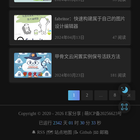
fabritor：快速构建属于自己的图片
设计编辑器
2024年04月13日
47 阅读
甲骨文云闲置实例保号活跃方法
2024年03月23日
181 阅读
1
2
...
8
Copyright © 2020 -
2026 E家分享 |
萌ICP备20256623号
已运行
2342
天
01
时
30
分
33
秒
🔔 RSS |
🗺️ 站点地图 |
📝 Github |
📧 邮箱