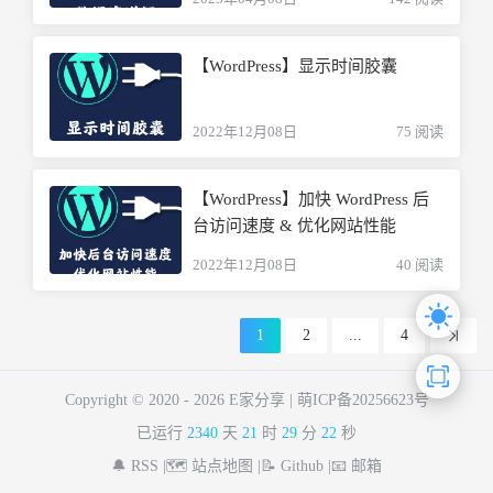
【WordPress】显示时间胶囊
2022年12月08日
75 阅读
【WordPress】加快 WordPress 后
台访问速度 & 优化网站性能
2022年12月08日
40 阅读
1
2
...
4
Copyright © 2020 -
2026 E家分享 |
萌ICP备20256623号
已运行
2340
天
21
时
29
分
22
秒
🔔 RSS |
🗺️ 站点地图 |
📝 Github |
📧 邮箱