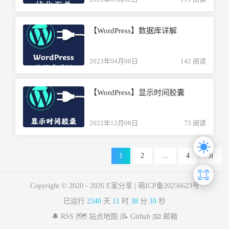
【WordPress】数据库详解
2023年04月08日
142 阅读
【WordPress】显示时间胶囊
2022年12月08日
75 阅读
1
2
...
4
Copyright © 2020 -
2026 E家分享 |
萌ICP备20256623号
已运行
2340
天
11
时
38
分
10
秒
🔔 RSS |
🗺️ 站点地图 |
📝 Github |
📧 邮箱