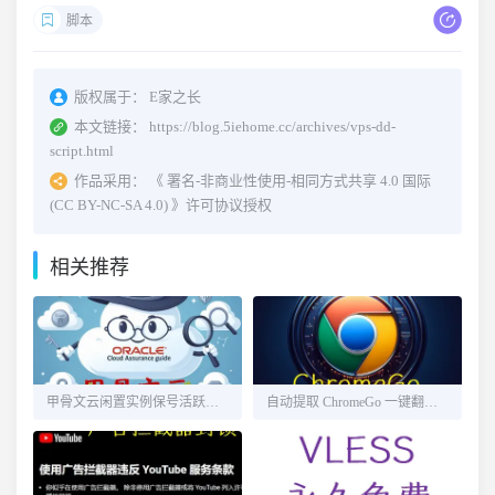
脚本
版权属于：
E家之长
本文链接：
https://blog.5iehome.cc/archives/vps-dd-
script.html
作品采用：
《
署名-非商业性使用-相同方式共享 4.0 国际
(CC BY-NC-SA 4.0)
》许可协议授权
相关推荐
甲骨文云闲置实例保号活跃方法
自动提取 ChromeGo 一键翻墙包内的免费节点