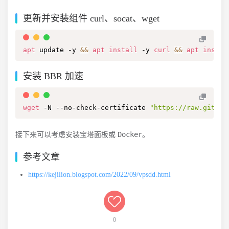
更新并安装组件 curl、socat、wget
apt
 update -y 
&&
apt
install
 -y 
curl
&&
apt
instal
安装 BBR 加速
wget
 -N --no-check-certificate 
"https://raw.github
Docker
接下来可以考虑安装宝塔面板或
。
参考文章
https://kejilion.blogspot.com/2022/09/vpsdd.html
0