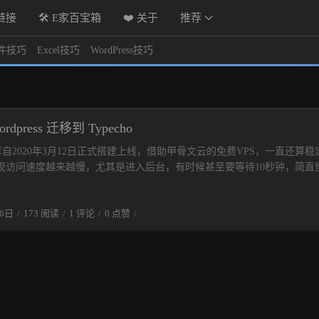
链接
🛠️ E家百宝箱
❤️ 关于
推荐
件技巧
Excel技巧
WordPress技巧
dpress 迁移到 Typecho
自2020年3月12日正式搭建上线，借助甲骨文云的免费VPS，一直还算稳
现访问速度越来越慢，尤其是进入后台，有时候甚至要等待10秒钟，简直
分析了一下，也许有以下几个原因：免费空间搭建的时候选择了 CentOS
经停止维护了，除了稳定，基本上没有进一步优化的可能性了。可视化面
16日
173 阅读
1 评论
0 点赞
，本身就占用了不少资源。为了避免官方版本手机注册的麻烦，当时选择
文版系统，其实挺臃肿的，还无法升级。域名托管在 Cloudflare，为了
了直接使用 Cloudflare 自己生成的十年证书，但是不得不接受域名要打开
全严格”连接方式，对国内访问不友好。为了自己能发电活着，网站添加了
码添加到主题中，而是选择 Wordpress 插件 Site Kit by Google 来实
功能很强大，能看到各种数据和每天的收入，但同时也拖累了网站前台和
e Kit 简介：Site Kit 是 Google 的官方 WordPress 插件，用于分析人们