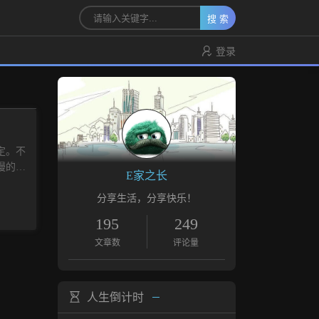
搜 索
登录
定。不
慢的令
E家之长
 系
板选择
分享生活，分享快乐！
安装的
195
249
实现
文章数
评论量
代理小
谷歌广
现。虽然
后台的
人生倒计时
如何找