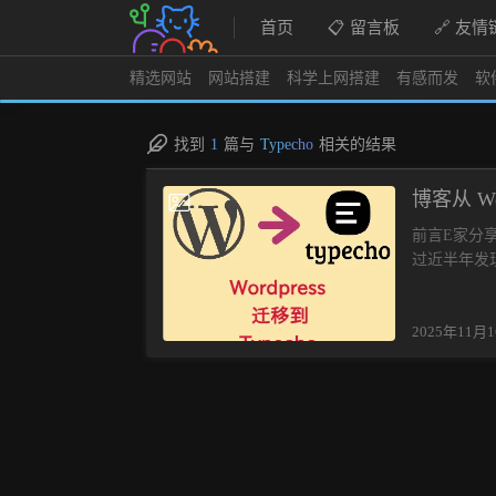
首页
📋 留言板
🔗 友情
精选网站
网站搭建
科学上网搭建
有感而发
软
找到
1
篇与
Typecho
相关的结果
博客从 Wor
2025-11-16
前言E家分享
过近半年发
人发指。后来
统，目前已
2025年11月
了宝塔面板
还是降级的中
SSL，选择
云朵，“完
告，没有通过代
该插件后台
访问速度。Sit