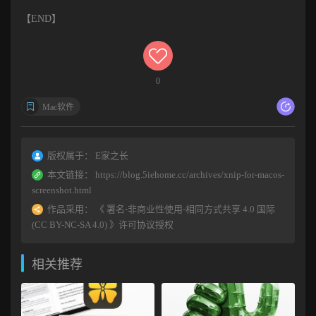
【END】
0
Mac软件
版权属于：
E家之长
本文链接：
https://blog.5iehome.cc/archives/xnip-for-macos-
screenshot.html
作品采用：
《
署名-非商业性使用-相同方式共享 4.0 国际
(CC BY-NC-SA 4.0)
》许可协议授权
相关推荐