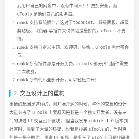
到用户自己的网盘中，没有中间人！！更加安全，而
uTools
是他们自己的服务器。
todoList
、
rubick 支持系统插件，这对于
、 超级面板
超级
、
等插件来说体验是最好的
uTools
剪贴板
取色器
。
不支
持。
uTools
rubick 支持自定义主题、欢迎语、头像...
需付费会
员。
uTools
rubick 所有插件都是开源免费、
部分热门插件需要
二次收费。
rubick 所有代码全部开源，可以轻松二开！
2. 交互设计上的重构
事情的起因是这样的，刚开始开源的时候，整体的交互和设计
uTools
大量参考了
主要原因是我是一个独立开发者，没有专
UI
rubick 1.0
门的搞过
交互设计这块， 但当我发布
版本到
uTools
社区时，收到了大量的质疑，说我是抄袭
的，当时真
UI
uTools
的是一把辛酸泪。虽说
布局上是参考了
可是代码确