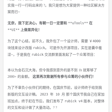
实我一行一行码出来的 ?。我只是想为大家提供一种社区解决方
案而已~
**uTools**
无奈，我下定决心，有朝一日一定要和
在
**UI**
上做差异化！
￥4000
为了这个心结，前不久，我外包了一个设计师，需要
rubick
块钱来设计改版
。 可是作为开源项目，实在是囊中羞
rubick
涩~，于是我在
交流群里面发起了一个众筹项目：
本以为会石沉大海，但令我感到意外的是不到 1h 就筹够了
2000+ 的金额。
这里再次致谢所有参与众筹的小伙伴们！
为了不辜负小伙伴们的期待，在国庆节前，设计师终于给到我
2023 年 10 月
新版的交互设计稿。
那个国庆节我自己在家加
rubick v4
班加点，终于赶在节后，我们发布了
版本，对整体
的交互和设计做了大量改动。? ?