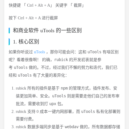
快捷键 「 Ctrl + Alt + A」 关键字 「 截屏」
按下 Ctrl + Alt + A 进行截屏
和商业软件 uTools 的一些区别
1. 核心区别
uTools
如果你听说过
uTools
，那你可能会问：这和
有啥区别
rubick
呢？看着很像啊！ 的确，
的开发初衷就是参
uTools
考
做的。不过，经过我们不懈的努力和迭代，我们已
uTools
经和
有了大量的差异化：
npm
rubick 所有的插件是基于
的管理方式，插件发布、安
uTools
装更加简单、安全。
则是需要走他们自己的发布审
upx
批流，需要收到打
包。
uTools
rubick 支持 0 成本一键内网部署，而
私有化部署则
需要付费。
webdav
rubick 数据多端同步是基于
做的，所有数据都存储