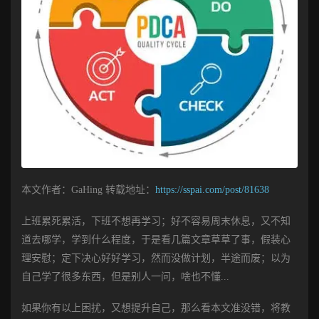
本文作者：GaHing 转载地址：
https://sspai.com/post/81638
上班累死累活，下班不想再学习；好不容易周末休息，又不知
道去哪学，学到什么程度，于是看几篇文章草草了事，假装心
理安慰；定下决心好好学习，然而没做计划，半途而废；以为
自己学了很多东西，但是别人一问，啥也不懂...
如果你有以上困扰，又想提升自己，那么看本文准没错，将教