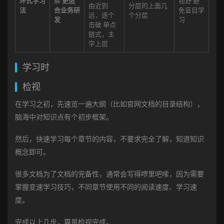
环式学习
解
更适
视野 避
由近到
分层的上面几
法
合业务研
免盲目学
远，逐个
个分层
发
习
击破 单点
链式，主
学上层
学习时
检视
在学习之初，先速览一遍大纲（比如官网文档的目录结构），
脑海中对知识点有个初步框架。
然后，快速学习每个章节的内容，不要求完全了解，知道知识
概念即可。
很多文档为了文档的完备性，通常会写得啰里吧嗦，因为需要
掌握变速学习技巧，不同章节使用不同的阅读速度、学习速
度。
完成以上几步，算是检视完成。