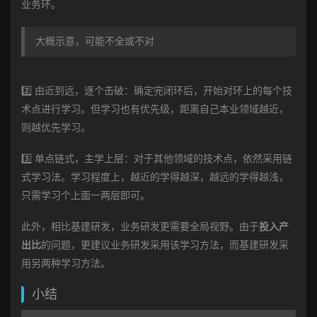
业务环。
大概示意，可能不全或不对
2️⃣ 由近到远，逐个击破：确定完闭环后，开始对环上的每个技
术点进行学习。但学习也有优先级，距离自己本业领域越近，
则越优先学习。
3️⃣ 单点链式，主学上层：对于其他领域的技术点，依然采用链
式学习法。学习程度上，越近的学得越深，越远的学得越浅，
只需学习个上面一两层即可。
此外，相比基建研发，业务研发更需要全局视野。由于
投入产
出比
的问题，更建议业务研发采用该学习方法，而基建研发采
用另两种学习方法。
小结