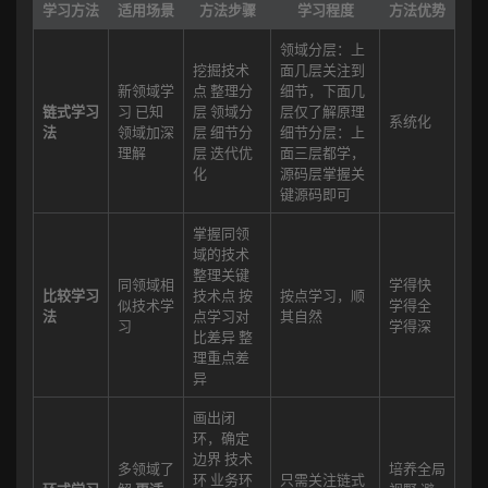
学习方法
适用场景
方法步骤
学习程度
方法优势
领域分层：上
挖掘技术
面几层关注到
新领域学
点 整理分
细节，下面几
链式学习
习 已知
层 领域分
层仅了解原理
系统化
法
领域加深
层 细节分
细节分层：上
理解
层 迭代优
面三层都学，
化
源码层掌握关
键源码即可
掌握同领
域的技术
整理关键
同领域相
学得快
比较学习
技术点 按
按点学习，顺
似技术学
学得全
法
点学习对
其自然
习
学得深
比差异 整
理重点差
异
画出闭
环，确定
边界 技术
多领域了
培养全局
环 业务环
只需关注链式