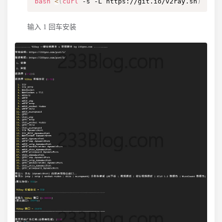
bash
<
(
curl
 -s -L https://git.io/v2ray.sh
)
输入 1 回车安装