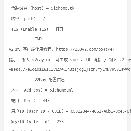
 伪装域名 (host) = 5iehome.tk

 路径 (path) = /

 TLS (Enable TLS) = 打开

---------- END -------------

V2Ray 客户端使用教程: https://233v2.com/post/4/

提示: 输入 v2ray url 可生成 vmess URL 链接 / 输入 v2r
vmess://ewoidiI6ICIyIiwKInBzIjogIjIzM3YyLmNvbV81aWVo
---------- V2Ray 配置信息 -------------

 地址 (Address) = 5iehome.ml

 端口 (Port) = 443

 用户ID (User ID / UUID) = 65822844-4661-46b1-9c45-8f
 额外ID (Alter Id) = 233
