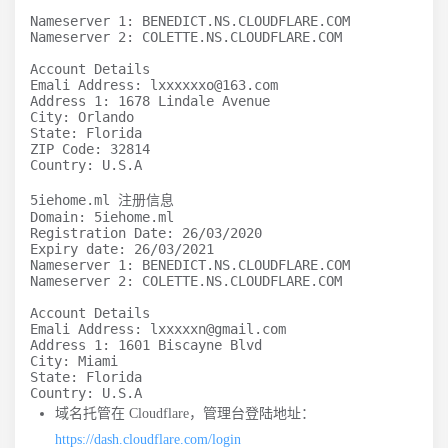
Nameserver 1: BENEDICT.NS.CLOUDFLARE.COM

Nameserver 2: COLETTE.NS.CLOUDFLARE.COM

Account Details

Emali Address: lxxxxxxo@163.com

Address 1: 1678 Lindale Avenue

City: Orlando

State: Florida

ZIP Code: 32814

Country: U.S.A

5iehome.ml 注册信息

Domain: 5iehome.ml

Registration Date: 26/03/2020

Expiry date: 26/03/2021

Nameserver 1: BENEDICT.NS.CLOUDFLARE.COM

Nameserver 2: COLETTE.NS.CLOUDFLARE.COM

Account Details

Emali Address: lxxxxxn@gmail.com

Address 1: 1601 Biscayne Blvd

City: Miami

State: Florida

Country: U.S.A
域名托管在 Cloudflare，管理台登陆地址：
https://dash.cloudflare.com/login