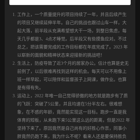
工作上，一个质量提升的项目持续了一年，并且后续产生
的项目又继续延伸半年。自己的挑战也跟过山车一样，大
起大落，前半段从充满希望想大干一场，到整日焦虑，每
天几乎都是3、4点才睡觉。后半段又有些摸鱼应对。不过
总之，把该需要完成的工作目标都在年底完成了。2023 年
以崭新的面貌和精神状态来迎接新的挑战吧！
生活上，防疫导致了近3个月的居家办公。估计也算是史无
前例了，以后很难再找到这样的机会。每天可以不用像上
班一样早起，可以陪伴和监督孩子上网课，做作业。也算
是有得有失。
运动上，2022 年唯一自己觉得骄傲的地方就是跑步有了质
的飞跃：突破了5公里，并且均速在5分半左右。很难想
象，在不惑的年龄，竟然能实现这一目标。跑步一直是我
体育的短板，从未跑下来5公里这么远的距离，但是2022 年
坚持下来了。原因竟然是自己尚有的好胜心作祟，同事小
胖竟然仍跑下来，我为什么不呢？看来人还是要保持胜负