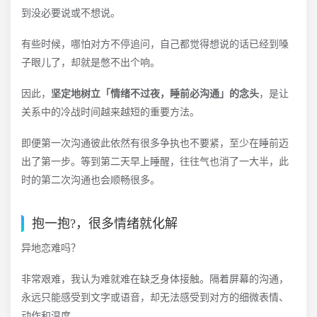
到没必要说或不想说。
有些时候，哪怕对方不停追问，自己都觉得想说的话已经到嗓
子眼儿了，却就是憋不出个响。
因此，
坚定地树立「情绪不过夜，睡前必沟通」的念头
，是让
关系中的冷战时间越来越短的重要方法。
即便第一次沟通彼此依然有很多争执也不要紧，至少在睡前迈
出了第一步。等到第二天早上睡醒，往往气也消了一大半，此
时的第二次沟通也会顺畅很多。
抱一抱?，很多情绪就化解
异地恋难吗？
非常艰难，我认为难就难在缺乏身体接触。隔着屏幕的沟通，
永远只能感受到文字或语音，却无法感受到对方的细微表情、
动作和温度。