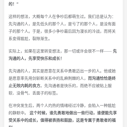
的！”
这样的想法，大概每个人在争吵后都萌生过。我们总是认为：
先沟通的人，是先低头的那个人，是亏了的那个人，是没有面
子的那个人。于是，很多小争吵最后因为漫长的冷战，而将关
系变得尴尬，裂隙渐生。
实际上，如果在这里转变想法，那一切或许会很不一样——
先
沟通的人，先享受快乐和成长！
先沟通的人，其实是愿意在关系中勇敢迈出一步的人。他或她
是愿意率先用剑斩断关系中的乱麻荆棘的人，
而沟通恰恰是终
止无效内耗的良方
。先沟通者是快乐的，而绝不应被贴上服
软、没骨气、丢面子的标签。
在冲突发生后，两个人灼热的情绪经过冷静，会陷入一种尴尬
的静默中。
这个时候，谁先勇敢地做出一些行动，谁便能先享
受关系中的成长，值得被表扬和鼓励，这是专属于勇敢者的福