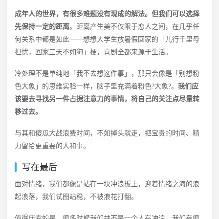
成年人的世界，有很多难题没有现成的解法。但我们可以选择
先保持一定的距离
。距离产生美不仅限于恋人之间，在几乎任
何关系中都是如此——想想大学生放暑假回家的「儿行千里母
担忧，回家三天不如狗」梗，喜剧全都来源于生活。
冷处理不是单纯地「我不去想这件事」，那只会像是「别想粉
色大象」的思维实验一样，脑子里充满着粉色?大象?。
我们应
该要去寻找另一件占据注意力的事情，将自己的关注点尽量转
移过去。
与其和傻瓜大战浪费时间，不如掉头就走，把宝贵的时间、精
力留给更重要的人和事。
写在最后
面对情绪，我们都像是站在一块冲浪板上，迎着情绪之海的浪
起浪落，我们试图站稳，不被浪花打翻。
值得庆幸的是，很多时候我们并不是一个人在冲浪，我们有很