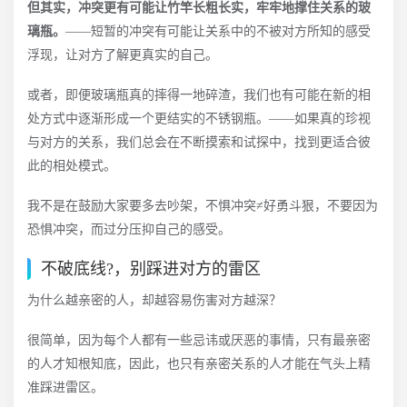
但其实，冲突更有可能让竹竿长粗长实，牢牢地撑住关系的玻
璃瓶。
——短暂的冲突有可能让关系中的不被对方所知的感受
浮现，让对方了解更真实的自己。
或者，即便玻璃瓶真的摔得一地碎渣，我们也有可能在新的相
处方式中逐渐形成一个更结实的不锈钢瓶。——如果真的珍视
与对方的关系，我们总会在不断摸索和试探中，找到更适合彼
此的相处模式。
我不是在鼓励大家要多去吵架，不惧冲突≠好勇斗狠，不要因为
恐惧冲突，而过分压抑自己的感受。
不破底线?，别踩进对方的雷区
为什么越亲密的人，却越容易伤害对方越深？
很简单，因为每个人都有一些忌讳或厌恶的事情，只有最亲密
的人才知根知底，因此，也只有亲密关系的人才能在气头上精
准踩进雷区。