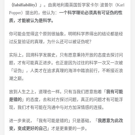
（falsifiability）
」。由奥地利裔英国哲学家卡尔·波普尔（Karl
Popper）提出的，他认为：
一个科学理论必须具有可证伪的性
质，才能被认为是科学。
你可能会觉得这个原则很抽象，明明科学界得出的结论都是经
过反复验证的真理，为什么还可以被证伪呢？
实际上，回溯科学发展史，只有愿意秉持开放的态度去探讨问
题，才有可能真正进步。也正是因为过往的科学一次又一次被
「证伪」，人类才在追求真理的海洋中踏浪前行，不断接近浪
潮之巅。
放到人生之上，道理也一样。只有当我们愿意抱着「
我有可能
是错的
」的态度，去和对方探讨问题，真正的问题才有可能浮
现，我们才有可能在沟通中与对方加深情感的连接。
进一步来说，「我有可能是错的」只是基础，「
我愿意为此改
变，变成更好的自己
」才是更重要的一步。