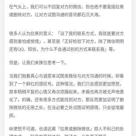
在气头上，我们可以不回复对方的微信，但也绝不要直接拉黑
或删除对方，让对方试图沟通的音讯都石沉大海。
很多人认为拉黑的意义：「没了我的联系方式，我就是要对方
感到害怕或惋惜」，甚至是「正好检验下对方，除了微信明明
还有QQ、短信，为什么不会通过别的方式来联系我」等。
但是，让我们来换位思考一下。
当我们抱着真心与诚意来试图发微信与对方沟通的时候，却看
到了一个鲜红的感叹号。这种情况，我们只会感到更加愤怒，
原本稍稍平复的心情又再次烦躁起来，矛盾也再次被无声地激
化了。的确，还有很多方式能找到对方，那反而更加证明了删
除微信的无用之处，在没必要之处试图证明感情，只会徒增磨
损。
纵使怒不可遏，也请远离「拉黑或删除微信」损人不利己的处