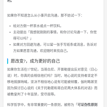
利。
如果你不知道怎么从小事开启沟通，那不妨试一下：
给对方倒一杯茶水或点一杯饮料。
主动提出「我想就刚刚的事情，和你讨论沟通一下，你觉
得可以吗？」
如果对方回避沟通，可以留一张手写纸条或消息，告诉对
方如果愿意沟通，欢迎随时来找自己。
愿改变?，成为更好的自己
如果你生活在17世纪，当哥白尼、开普勒提出反对意见（日心
说）时，你真的会相信他们吗？当时，地心说的支持者坚定不
移地摇旗呐喊，坚决不相信地心说有可能被倾覆，伽利略甚至
因为探讨日心说的《关于托勒密和哥白尼两大体系的对话》而
被教皇判了十年监禁，受尽屈辱。
科学哲学中，有非常重要的一条原则，被称为「
可证伪性原则