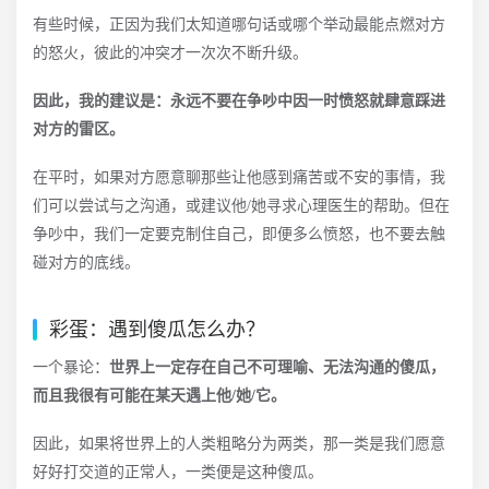
有些时候，正因为我们太知道哪句话或哪个举动最能点燃对方
的怒火，彼此的冲突才一次次不断升级。
因此，我的建议是：永远不要在争吵中因一时愤怒就肆意踩进
对方的雷区。
在平时，如果对方愿意聊那些让他感到痛苦或不安的事情，我
们可以尝试与之沟通，或建议他/她寻求心理医生的帮助。但在
争吵中，我们一定要克制住自己，即便多么愤怒，也不要去触
碰对方的底线。
彩蛋：遇到傻瓜怎么办？
一个暴论：
世界上一定存在自己不可理喻、无法沟通的傻瓜，
而且我很有可能在某天遇上他/她/它。
因此，如果将世界上的人类粗略分为两类，那一类是我们愿意
好好打交道的正常人，一类便是这种傻瓜。