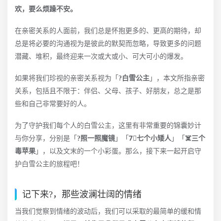
欢，要么烦躁不安。
在亲密关系的人面前，我们总是怀抱更多的、更高的期待，却
总是将必要的沟通视为是彼此的默契而忽略，导致更多的问题
潜藏、堆积，最终迎来一次或大或小、可大可小的爆发。
如果将我们珍视的亲密关系视为「
?白雪公主
」，本文所指亲密
关系，包括且不限于：伴侣、父母、孩子、好朋友，总之是那
些和自己非常要好的人。
为了守护我们每个人的白雪公主，这里有非常重要的锦囊妙计
与你分享，分别是「
?照一照魔镜
」「
7⃣️七个小矮人
」「
☠️三个
毒苹果
」，以及文末的一个小彩蛋。那么，接下来一起开启守
护白雪公主的旅程吧！
记下来?，那些波澜壮阔的情绪
当我们觉察到情绪的波动后，我们可以采取的最简单的缓和情