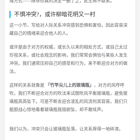
理方式——除非你真的决定一删了之，此生再不联系。
不惧冲突?，或许柳暗花明又一村
这一小节，写给对人际关系冲突感到恐惧和害怕，因此容易深
藏自己的情绪来迎合他人的人。
或许是由于对方的权威，或长久以来的相处方式，或自己太过
珍视关系，或社会观念的影响，我们常常会惧怕与某些人发生
冲突。我们通常压抑自己的感受和行为，来不断迎合对方的做
法。
这样的关系就像是
「竹竿尖儿上的玻璃瓶」
，对方的风呼呼
吹，我们不断迎合对方的吹法来试图吹风平衡玻璃瓶，避免玻
璃瓶高高坠下。可是不断去迎合凌乱的风流何其容易，我们只
能胆战心惊地看着玻璃瓶摇摇欲坠，却不敢吱声。
我们以为，冲突只会让玻璃瓶坠落，让关系摔得一地碎渣。