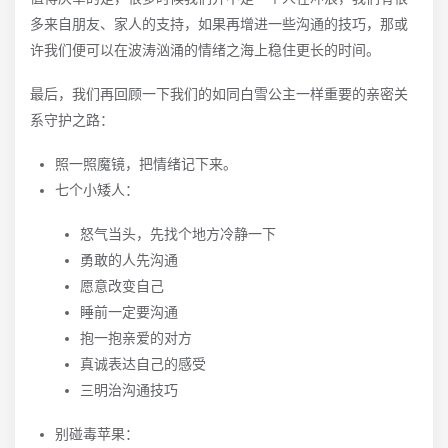
多来自朋友、家人的支持，如果再增进一些沟通的技巧，那或
许我们便可以在波涛汹涌的情绪之海上稳住更长的时间。
最后，我们再回顾一下我们的如同白雪公主一样重要的亲密关
系守护之路：
照一照魔镜，把情绪记下来。
七个小矮人：
怒气当头，先找个地方冷静一下
勇敢的人先沟通
愿意改变自己
睡前一定要沟通
抱一抱亲爱的对方
真诚表达自己的感受
三明治沟通技巧
别碰毒苹果：