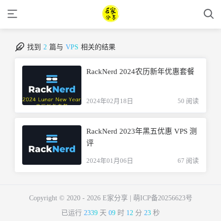
找到
2
篇与
VPS
相关的结果
RackNerd 2024农历新年优惠套餐
2024年02月18日
50 阅读
RackNerd 2023年黑五优惠 VPS 测
评
2024年01月06日
67 阅读
Copyright © 2020 -
2026 E家分享 |
萌ICP备20256623号
已运行
2339
天
09
时
12
分
23
秒