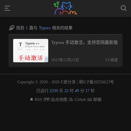
找到
1
篇与
Typora
相关的结果
Typora 手动激活，支持官网最新版
2023年12月23日
53 阅读
Copyright © 2020 -
2026 E家分享 |
萌ICP备20256623号
已运行
2339
天
22
时
49
分
17
秒
🔔 RSS |
🗺️ 站点地图 |
📝 Github |
📧 邮箱