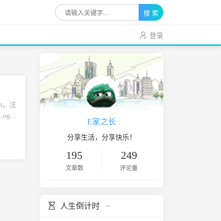
搜 索
登录
pt。注
Login
E家之长
注册。
进入控
分享生活，分享快乐！
，选择
195
249
g 默
文章数
评论量
搭建节
：按照
请复制
 按照
人生倒计时