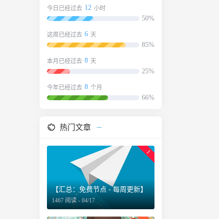
件。点击打
12
今日已经过去
小时
 的
50%
Zero
6
这周已经过去
天
方案并
85%
创建自
”，创建
8
本月已经过去
天
名，
25%
ss 端
8
今年已经过去
个月
名。复制
66%
点搭建
服务器
内
热门文章
数值只粘
1
时也能
屏蔽掉
y，添
面创建
【汇总：免费节点 - 每周更新】
来自动
1467 阅读 - 04/17
g ，下载
车默认