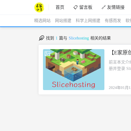
首页
📋 留言板
🔗 友情链接
精选网站
网站搭建
科学上网搭建
有感而发
软
找到
1
篇与
Slicehosting
相关的结果
【E家原创
2024-01-13
前言本文介绍利
册并登录 Slice
with Di
如果已经有
2024年01月
制面板，点击
服务器地址，
认可以创建
点。上传节
下面步骤，点
后妥善保存。
下面步骤，进入