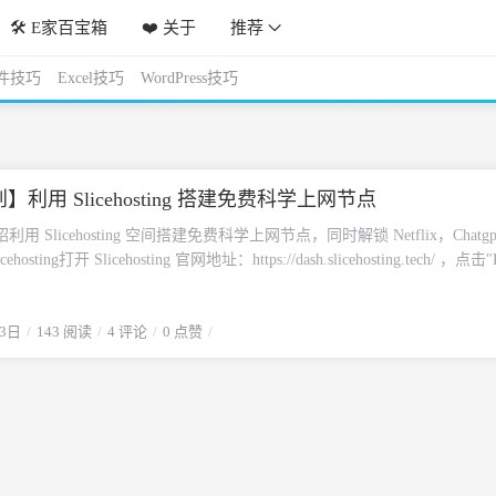
🛠️ E家百宝箱
❤️ 关于
推荐
件技巧
Excel技巧
WordPress技巧
】利用 Slicehosting 搭建免费科学上网节点
用 Slicehosting 空间搭建免费科学上网节点，同时解锁 Netflix，Chatg
hosting打开 Slicehosting 官网地址：https://dash.slicehosting.tech/ ，点击"
scord“按钮进行注册。如果没有 Discord 帐户，就会跳转到 Discord 网站进行
帐户，那么授权页面，点击”授权“按钮即可完成注册和登录。创建服务器
13日
143 阅读
4 评论
0 点赞
‘Create a server”按钮，依照以下步骤创建服务器。只需输入服务器名称
选择服务器软件，即可创建成功。CPU 默认占用是50%，所以 Slicehostin
2个地区的服务器。选择其中一个服务器，点击“Open”进入服务器，开始
点代码文件第一次进入后台，会弹出输入用户名和密码的对话框。如下图
击左侧的“Game panel access”，重置密码。重置后的密码只出行一次，
回到登录界面，输入 Email 地址和重置后的密码，即可登入控制面板。
“Flie”页面，删除 server.jar 文件。打开搭建节点代码地址：