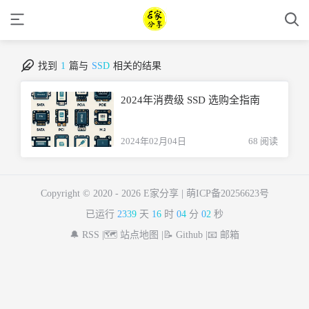
找到
1
篇与
SSD
相关的结果
2024年消费级 SSD 选购全指南
2024年02月04日
68 阅读
Copyright © 2020 -
2026 E家分享 |
萌ICP备20256623号
已运行
2339
天
16
时
04
分
02
秒
🔔 RSS |
🗺️ 站点地图 |
📝 Github |
📧 邮箱