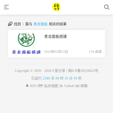
找到
1
篇与
青龙面板
相关的结果
青龙面板搭建
2024年03月23日
134 阅读
Copyright © 2020 -
2026 E家分享 |
萌ICP备20256623号
已运行
2340
天
09
时
33
分
59
秒
🔔 RSS |
🗺️ 站点地图 |
📝 Github |
📧 邮箱